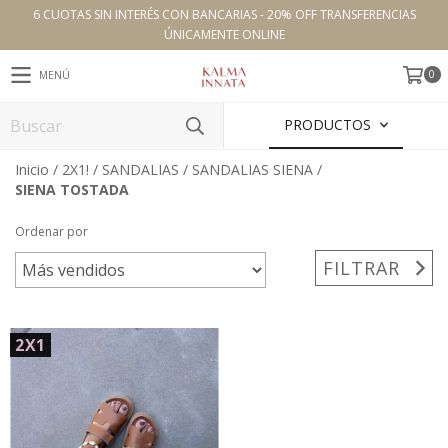
6 CUOTAS SIN INTERÉS CON BANCARIAS - 20% OFF TRANSFERENCIAS
ÚNICAMENTE ONLINE
0
MENÚ
PRODUCTOS
Inicio
/
2X1!
/
SANDALIAS
/
SANDALIAS SIENA
/
SIENA TOSTADA
Ordenar por
FILTRAR
2X1