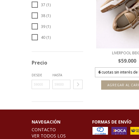
37 (1)
38 (1)
39 (1)
40 (1)
LIVERPOOL BEI
$59.000
Precio
6
cuotas sin interés de
DESDE
HASTA
AGREGAR AL CAR
NAVEGACIÓN
FORMAS DE ENVÍO
CONTACTO
VER TODOS LOS