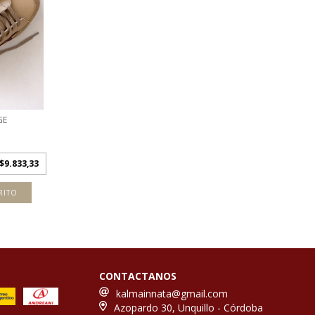
GE
$9.833,33
RITO
CONTACTANOS
kalmainnata@gmail.com
Azopardo 30, Unquillo - Córdoba