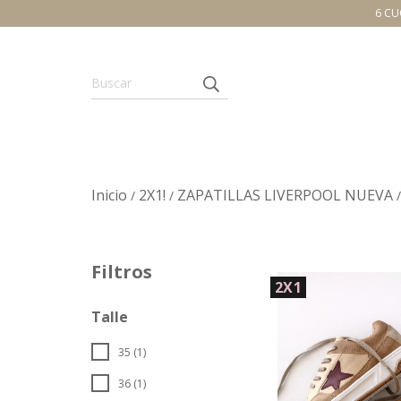
6 CU
Inicio
2X1!
ZAPATILLAS LIVERPOOL NUEVA
/
/
/
Filtros
2X1
Talle
35 (1)
36 (1)