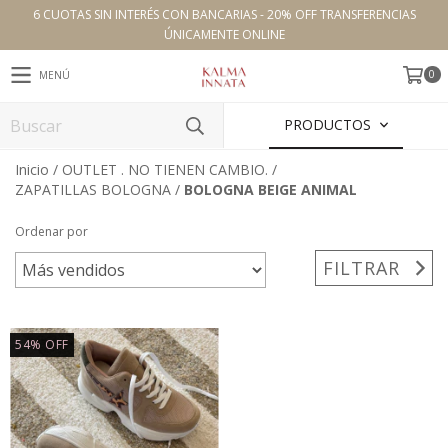
6 CUOTAS SIN INTERÉS CON BANCARIAS - 20% OFF TRANSFERENCIAS
ÚNICAMENTE ONLINE
0
MENÚ
PRODUCTOS
Inicio
/
OUTLET . NO TIENEN CAMBIO.
/
ZAPATILLAS BOLOGNA
/
BOLOGNA BEIGE ANIMAL
Ordenar por
FILTRAR
54
%
OFF