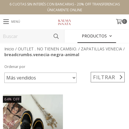
6 CUOTAS SIN INTERÉS CON BANCARIAS - 20% OFF TRANSFERENCIAS
ÚNICAMENTE ONLINE
0
MENÚ
PRODUCTOS
Inicio
/
OUTLET . NO TIENEN CAMBIO.
/
ZAPATILLAS VENECIA
/
breadcrumbs.venecia-negra-animal
Ordenar por
FILTRAR
64
%
OFF