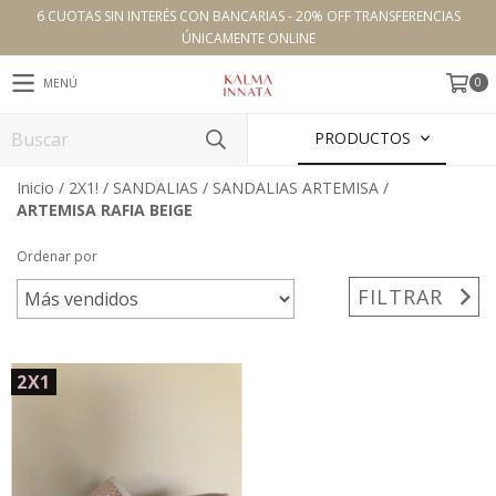
6 CUOTAS SIN INTERÉS CON BANCARIAS - 20% OFF TRANSFERENCIAS
ÚNICAMENTE ONLINE
0
MENÚ
PRODUCTOS
Inicio
/
2X1!
/
SANDALIAS
/
SANDALIAS ARTEMISA
/
ARTEMISA RAFIA BEIGE
Ordenar por
FILTRAR
2X1