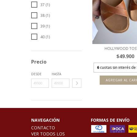
37 (1)
38 (1)
39 (1)
40 (1)
HOLLYWOOD TOS
$49.900
Precio
6
cuotas sin interés de
DESDE
HASTA
AGREGAR AL CAR
NAVEGACIÓN
FORMAS DE ENVÍO
CONTACTO
VER TODOS LOS