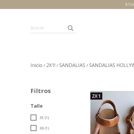
6 CU
Inicio
2X1!
SANDALIAS
SANDALIAS HOLL
/
/
/
Filtros
2X1
Talle
35 (1)
36 (1)