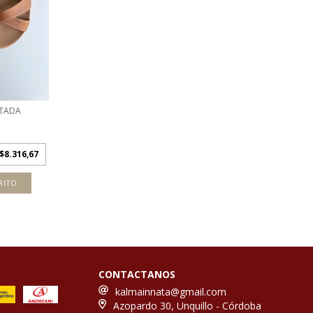
TADA
$8.316,67
RITO
CONTACTANOS
kalmainnata@gmail.com
Azopardo 30, Unquillo - Córdoba