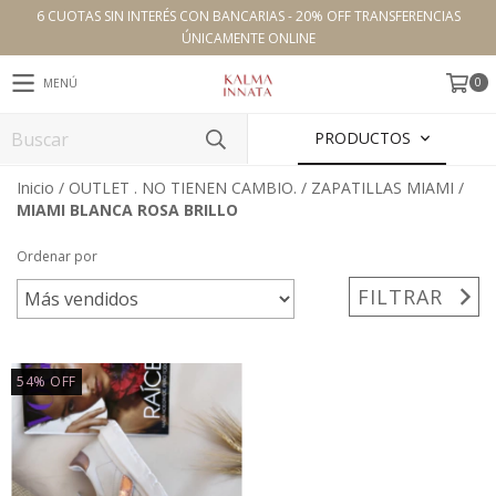
6 CUOTAS SIN INTERÉS CON BANCARIAS - 20% OFF TRANSFERENCIAS
ÚNICAMENTE ONLINE
0
MENÚ
PRODUCTOS
Inicio
/
OUTLET . NO TIENEN CAMBIO.
/
ZAPATILLAS MIAMI
/
MIAMI BLANCA ROSA BRILLO
Ordenar por
FILTRAR
54
%
OFF