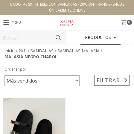
6 CUOTAS SIN INTERÉS CON BANCARIAS - 20% OFF TRANSFERENCIAS
ÚNICAMENTE ONLINE
0
MENÚ
PRODUCTOS
Inicio
/
2X1!
/
SANDALIAS
/
SANDALIAS MALASIA
/
MALASIA NEGRO CHAROL
Ordenar por
FILTRAR