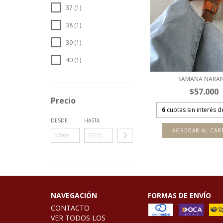
37 (1)
38 (1)
39 (1)
40 (1)
SAMANA NARAN
$57.000
Precio
6
cuotas sin interés 
DESDE
HASTA
AGREGAR AL CAR
NAVEGACIÓN
FORMAS DE ENVÍO
CONTACTO
VER TODOS LOS