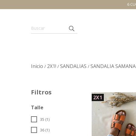
6 CU
Inicio
2X1!
SANDALIAS
SANDALIA SAMANA
/
/
/
Filtros
2X1
Talle
35 (1)
36 (1)