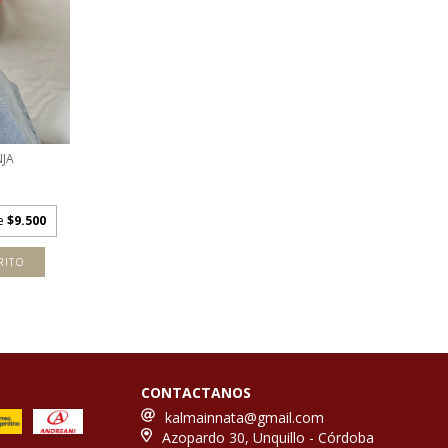
JA
de
$9.500
RITO
CONTACTANOS
kalmainnata@gmail.com
Azopardo 30, Unquillo - Córdoba