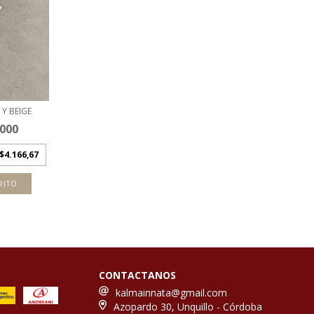
Y BEIGE
.000
$4.166,67
RITO
CONTACTANOS
kalmainnata@gmail.com
Azopardo 30, Unquillo - Córdoba