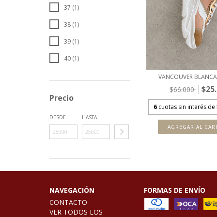
37 (1)
38 (1)
39 (1)
40 (1)
VANCOUVER BLANCA 
$25
$66.000
Precio
6
cuotas sin interés de
DESDE
HASTA
AGREGAR AL CAR
NAVEGACIÓN
FORMAS DE ENVÍO
CONTACTO
VER TODOS LOS