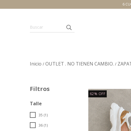
6 CU
Inicio
OUTLET . NO TIENEN CAMBIO.
ZAPA
/
/
Filtros
62
%
OFF
Talle
35 (1)
36 (1)