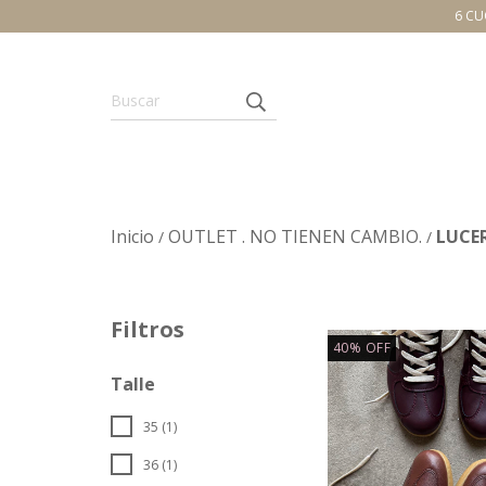
6 CU
Inicio
OUTLET . NO TIENEN CAMBIO.
LUCE
/
/
Filtros
40
%
OFF
Talle
35 (1)
36 (1)