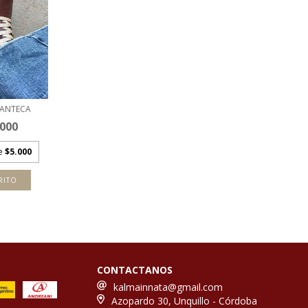
ANTECA
.000
de
$5.000
RITO
CONTACTANOS
kalmainnata@gmail.com
Azopardo 30, Unquillo - Córdoba