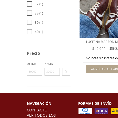
37 (1)
38 (1)
39 (1)
40 (1)
LUCERNA MARRON M
$30
$49.900
Precio
6
cuotas sin interés 
DESDE
HASTA
AGREGAR AL CAR
NAVEGACIÓN
FORMAS DE ENVÍO
CONTACTO
VER TODOS LOS