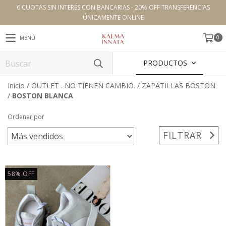
6 CUOTAS SIN INTERÉS CON BANCARIAS - 20% OFF TRANSFERENCIAS
ÚNICAMENTE ONLINE
0
MENÚ
PRODUCTOS
Inicio
/
OUTLET . NO TIENEN CAMBIO.
/
ZAPATILLAS BOSTON
/
BOSTON BLANCA
Ordenar por
FILTRAR
58
%
OFF