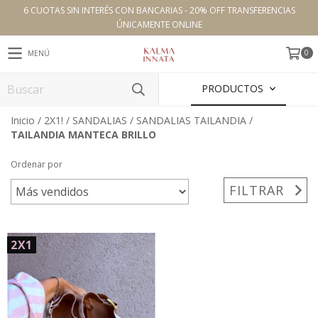
6 CUOTAS SIN INTERÉS CON BANCARIAS - 20% OFF TRANSFERENCIAS
ÚNICAMENTE ONLINE
0
MENÚ
PRODUCTOS
Inicio
/
2X1!
/
SANDALIAS
/
SANDALIAS TAILANDIA
/
TAILANDIA MANTECA BRILLO
Ordenar por
FILTRAR
2X1