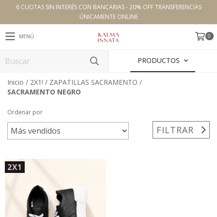
6 CUOTAS SIN INTERÉS CON BANCARIAS - 20% OFF TRANSFERENCIAS
ÚNICAMENTE ONLINE
0
MENÚ
PRODUCTOS
Inicio
/
2X1!
/
ZAPATILLAS SACRAMENTO
/
SACRAMENTO NEGRO
Ordenar por
FILTRAR
2X1