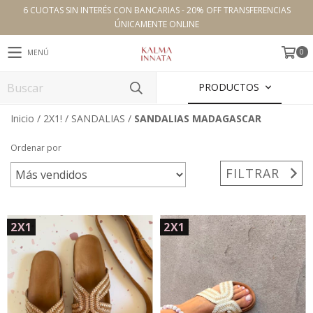
6 CUOTAS SIN INTERÉS CON BANCARIAS - 20% OFF TRANSFERENCIAS
ÚNICAMENTE ONLINE
0
MENÚ
PRODUCTOS
Inicio
/
2X1!
/
SANDALIAS
/
SANDALIAS MADAGASCAR
Ordenar por
FILTRAR
2X1
2X1