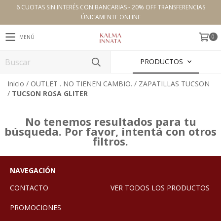
6 CUOTAS SIN INTERÉS CON BANCARIAS - 20% OFF TRANSFERENCIAS
ÚNICAMENTE ONLINE
0
MENÚ
PRODUCTOS
Inicio
/
OUTLET . NO TIENEN CAMBIO.
/
ZAPATILLAS TUCSON
/
TUCSON ROSA GLITER
No tenemos resultados para tu
búsqueda. Por favor, intentá con otros
filtros.
NAVEGACIÓN
CONTACTO
VER TODOS LOS PRODUCTOS
PROMOCIONES