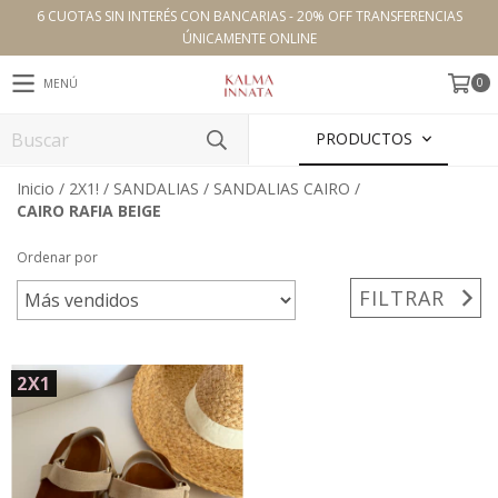
6 CUOTAS SIN INTERÉS CON BANCARIAS - 20% OFF TRANSFERENCIAS
ÚNICAMENTE ONLINE
0
MENÚ
PRODUCTOS
Inicio
/
2X1!
/
SANDALIAS
/
SANDALIAS CAIRO
/
CAIRO RAFIA BEIGE
Ordenar por
FILTRAR
2X1