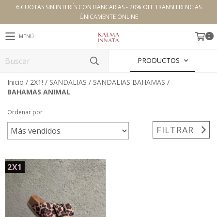
6 CUOTAS SIN INTERÉS CON BANCARIAS - 20% OFF TRANSFERENCIAS
ÚNICAMENTE ONLINE
0
MENÚ
PRODUCTOS
Inicio
/
2X1!
/
SANDALIAS
/
SANDALIAS BAHAMAS
/
BAHAMAS ANIMAL
Ordenar por
FILTRAR
2X1