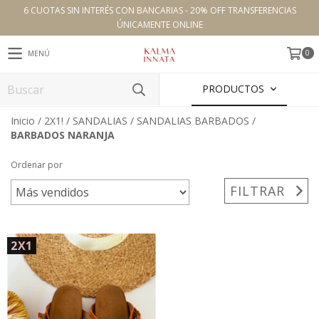
6 CUOTAS SIN INTERÉS CON BANCARIAS - 20% OFF TRANSFERENCIAS
ÚNICAMENTE ONLINE
0
MENÚ
PRODUCTOS
Inicio
/
2X1!
/
SANDALIAS
/
SANDALIAS BARBADOS
/
BARBADOS NARANJA
Ordenar por
FILTRAR
2X1