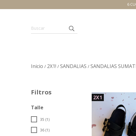
6 CU
Inicio
2X1!
SANDALIAS
SANDALIAS SUMAT
/
/
/
Filtros
2X1
Talle
35 (1)
36 (1)