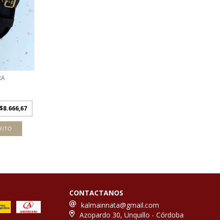
RA
$8.666,67
RITO
CONTACTANOS
kalmainnata@gmail.com
Azopardo 30, Unquillo - Córdoba