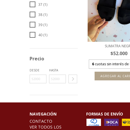
37 (1)
38 (1)
39 (1)
40 (1)
SUMATRA NEG
$52.000
Precio
6
cuotas sin interés de
DESDE
HASTA
AGREGAR AL CAR
NAVEGACIÓN
FORMAS DE ENVÍO
CONTACTO
VER TODOS LOS