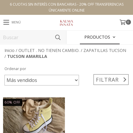
6 CUOTAS SIN INTERÉS CON BANCARIAS - 20% OFF TRANSFERENCIAS
ÚNICAMENTE ONLINE
0
MENÚ
PRODUCTOS
Inicio
/
OUTLET . NO TIENEN CAMBIO.
/
ZAPATILLAS TUCSON
/
TUCSON AMARILLA
Ordenar por
FILTRAR
60
%
OFF