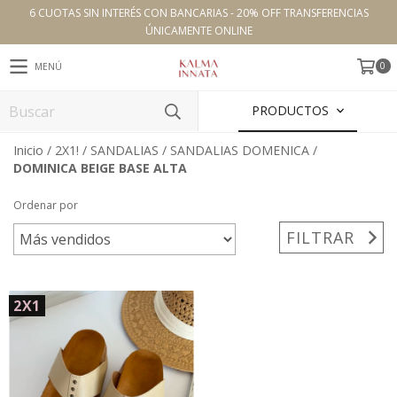
6 CUOTAS SIN INTERÉS CON BANCARIAS - 20% OFF TRANSFERENCIAS
ÚNICAMENTE ONLINE
0
MENÚ
PRODUCTOS
Inicio
/
2X1!
/
SANDALIAS
/
SANDALIAS DOMENICA
/
DOMINICA BEIGE BASE ALTA
Ordenar por
FILTRAR
2X1