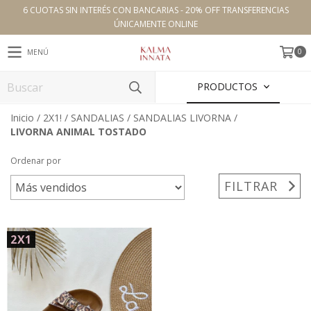
6 CUOTAS SIN INTERÉS CON BANCARIAS - 20% OFF TRANSFERENCIAS
ÚNICAMENTE ONLINE
0
MENÚ
PRODUCTOS
Inicio
/
2X1!
/
SANDALIAS
/
SANDALIAS LIVORNA
/
LIVORNA ANIMAL TOSTADO
Ordenar por
FILTRAR
2X1