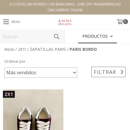
6 CUOTAS SIN INTERÉS CON BANCARIAS - 20% OFF TRANSFERENCIAS
ÚNICAMENTE ONLINE
0
MENÚ
PRODUCTOS
Inicio
/
2X1!
/
ZAPATILLAS PARIS
/
PARIS BORDO
Ordenar por
FILTRAR
2X1