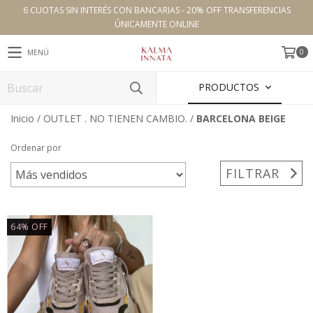
6 CUOTAS SIN INTERÉS CON BANCARIAS - 20% OFF TRANSFERENCIAS
ÚNICAMENTE ONLINE
0
MENÚ
PRODUCTOS
Inicio
/
OUTLET . NO TIENEN CAMBIO.
/
BARCELONA BEIGE
Ordenar por
FILTRAR
64
%
OFF