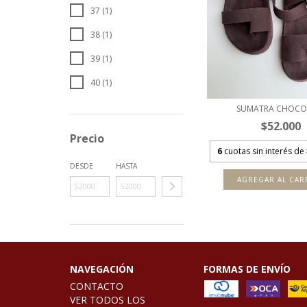
37 (1)
38 (1)
39 (1)
40 (1)
SUMATRA CHOCO
$52.000
Precio
6
cuotas sin interés de
DESDE
HASTA
AGREGAR AL CAR
NAVEGACIÓN
FORMAS DE ENVÍO
CONTACTO
VER TODOS LOS