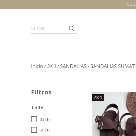
6 CU
Inicio
2X1!
SANDALIAS
SANDALIAS SUMAT
/
/
/
Filtros
2X1
Talle
35 (1)
36 (1)