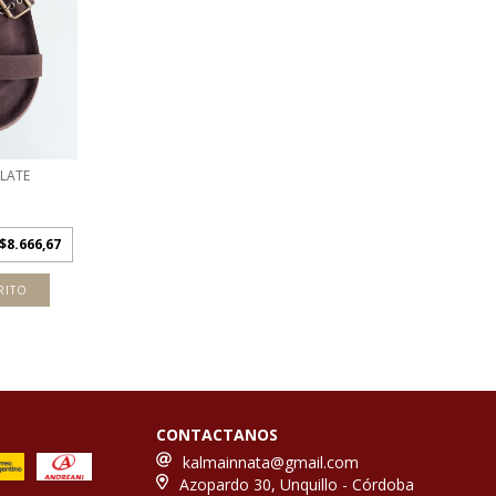
LATE
$8.666,67
RITO
CONTACTANOS
kalmainnata@gmail.com
Azopardo 30, Unquillo - Córdoba