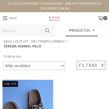
6 CUOTAS SIN INTERÉS CON BANCARIAS - 20% OFF TRANSFERENCIAS
ÚNICAMENTE ONLINE
0
MENÚ
PRODUCTOS
Inicio
/
OUTLET . NO TIENEN CAMBIO.
/
SERENA ANIMAL PELO
Ordenar por
FILTRAR
44
%
OFF