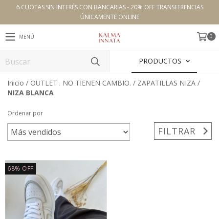
6 CUOTAS SIN INTERÉS CON BANCARIAS - 20% OFF TRANSFERENCIAS
ÚNICAMENTE ONLINE
0
MENÚ
PRODUCTOS
Inicio
/
OUTLET . NO TIENEN CAMBIO.
/
ZAPATILLAS NIZA
/
NIZA BLANCA
Ordenar por
FILTRAR
68
%
OFF