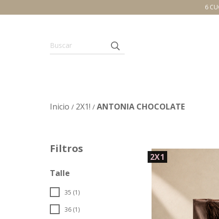
6 CU
Inicio
2X1!
ANTONIA CHOCOLATE
/
/
Filtros
2X1
Talle
35 (1)
36 (1)