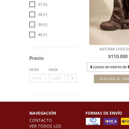
37 (1)
38 (1)
39 (1)
40 (1)
ANTONIA CHOCO
$110.000
Precio
6
cuotas sin interés de
DESDE
HASTA
AGREGAR AL CAR
NAVEGACIÓN
FORMAS DE ENVÍO
CONTACTO
VER TODOS LOS