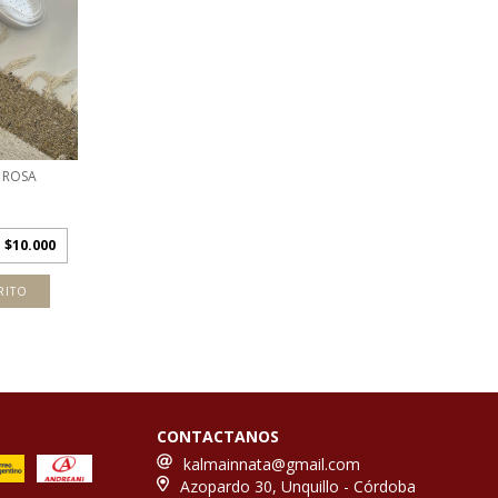
 ROSA
e
$10.000
RITO
CONTACTANOS
kalmainnata@gmail.com
Azopardo 30, Unquillo - Córdoba