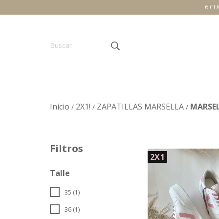
6 CU
Inicio
2X1!
ZAPATILLAS MARSELLA
MARSE
/
/
/
Filtros
2X1
Talle
35 (1)
36 (1)