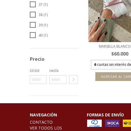
37 (1)
38 (1)
39 (1)
40 (1)
MARSELLA BLANCO
$60.000
Precio
6
cuotas sin interés d
DESDE
HASTA
AGREGAR AL CAR
NAVEGACIÓN
FORMAS DE ENVÍO
CONTACTO
VER TODOS LOS