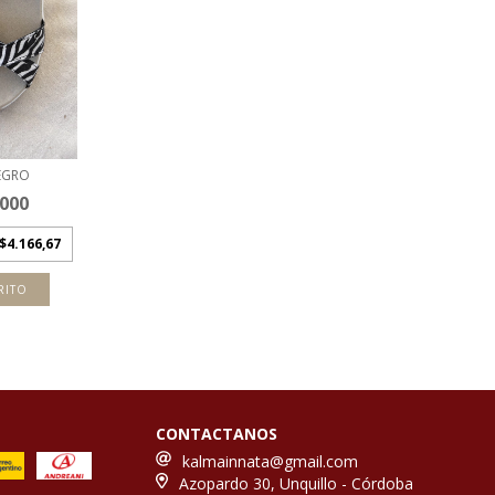
EGRO
.000
$4.166,67
RITO
CONTACTANOS
kalmainnata@gmail.com
Azopardo 30, Unquillo - Córdoba