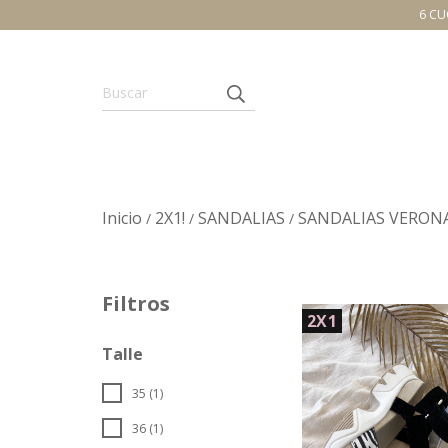
6 CU
Inicio
2X1!
SANDALIAS
SANDALIAS VERON
/
/
/
Filtros
2X1
Talle
35 (1)
36 (1)