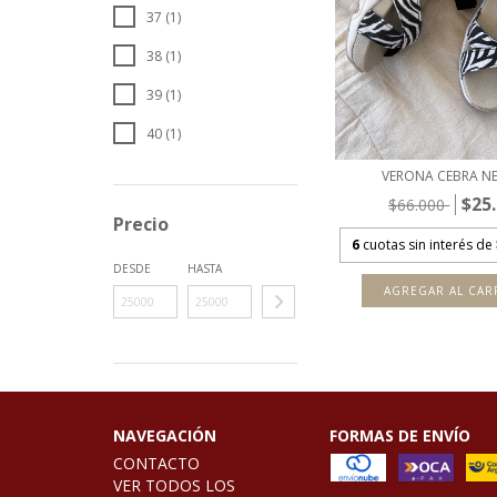
37 (1)
38 (1)
39 (1)
40 (1)
VERONA CEBRA N
$25
$66.000
Precio
6
cuotas sin interés de
DESDE
HASTA
AGREGAR AL CAR
NAVEGACIÓN
FORMAS DE ENVÍO
CONTACTO
VER TODOS LOS