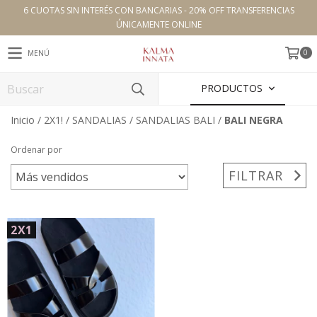
6 CUOTAS SIN INTERÉS CON BANCARIAS - 20% OFF TRANSFERENCIAS
ÚNICAMENTE ONLINE
0
MENÚ
PRODUCTOS
Inicio
/
2X1!
/
SANDALIAS
/
SANDALIAS BALI
/
BALI NEGRA
Ordenar por
FILTRAR
2X1