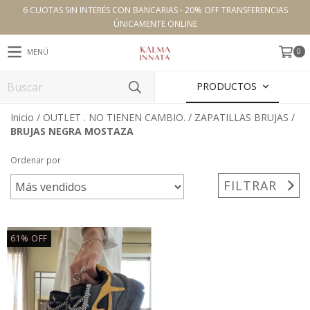
6 CUOTAS SIN INTERÉS CON BANCARIAS - 20% OFF TRANSFERENCIAS
ÚNICAMENTE ONLINE
0
MENÚ
PRODUCTOS
Inicio
/
OUTLET . NO TIENEN CAMBIO.
/
ZAPATILLAS BRUJAS
/
BRUJAS NEGRA MOSTAZA
Ordenar por
FILTRAR
61
%
OFF