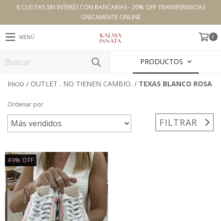
6 CUOTAS SIN INTERÉS CON BANCARIAS - 20% OFF TRANSFERENCIAS
ÚNICAMENTE ONLINE
0
MENÚ
PRODUCTOS
Inicio
/
OUTLET . NO TIENEN CAMBIO.
/
TEXAS BLANCO ROSA
Ordenar por
FILTRAR
49
%
OFF