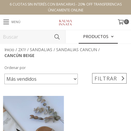
6 CUOTAS SIN INTERÉS CON BANCARIAS - 20% OFF TRANSFERENCIAS
ÚNICAMENTE ONLINE
0
MENÚ
PRODUCTOS
Inicio
/
2X1!
/
SANDALIAS
/
SANDALIAS CANCUN
/
CANCÚN BEIGE
Ordenar por
FILTRAR