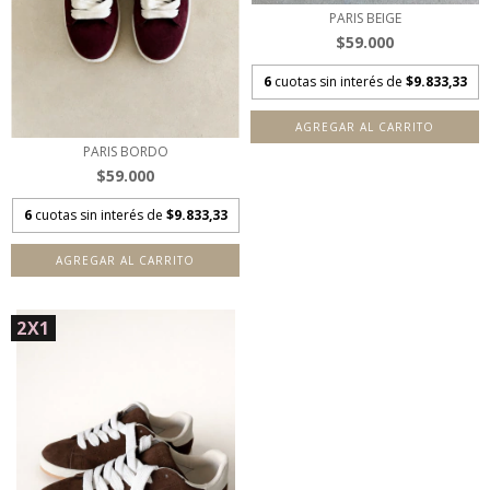
PARIS BEIGE
$59.000
6
cuotas sin interés de
$9.833,33
AGREGAR AL CARRITO
PARIS BORDO
$59.000
6
cuotas sin interés de
$9.833,33
AGREGAR AL CARRITO
2X1