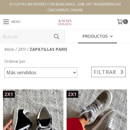
6 CUOTAS SIN INTERÉS CON BANCARIAS - 20% OFF TRANSFERENCIAS
ÚNICAMENTE ONLINE
0
MENÚ
PRODUCTOS
Inicio
/
2X1!
/
ZAPATILLAS PARIS
Ordenar por
FILTRAR
2X1
2X1