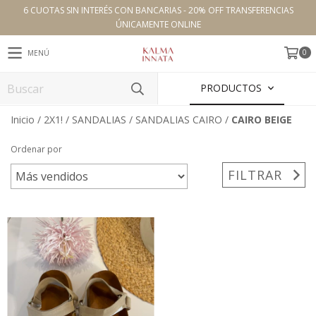
6 CUOTAS SIN INTERÉS CON BANCARIAS - 20% OFF TRANSFERENCIAS
ÚNICAMENTE ONLINE
0
MENÚ
PRODUCTOS
Inicio
/
2X1!
/
SANDALIAS
/
SANDALIAS CAIRO
/
CAIRO BEIGE
Ordenar por
FILTRAR