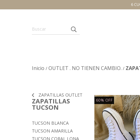
6 CU
Inicio
OUTLET . NO TIENEN CAMBIO.
ZAPA
/
/
ZAPATILLAS OUTLET
ZAPATILLAS
60
%
OFF
TUCSON
TUCSON BLANCA
TUCSON AMARILLA
TUCSON CORAL LONA