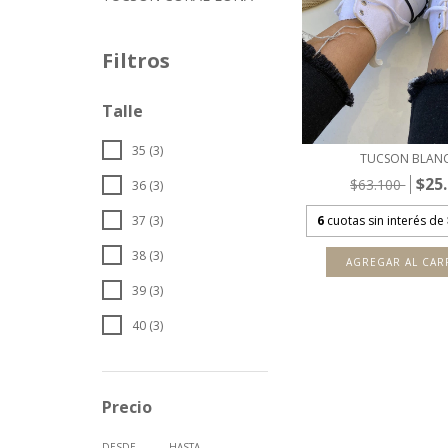
Filtros
Talle
35 (3)
TUCSON BLAN
$25
$63.100
36 (3)
6
cuotas sin interés de
37 (3)
38 (3)
AGREGAR AL CAR
39 (3)
40 (3)
Precio
DESDE
HASTA