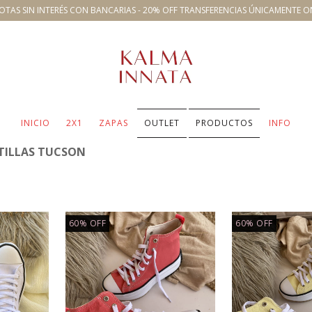
OTAS SIN INTERÉS CON BANCARIAS - 20% OFF TRANSFERENCIAS ÚNICAMENTE O
INICIO
2X1
ZAPAS
OUTLET
PRODUCTOS
INFO
TILLAS TUCSON
60
%
OFF
60
%
OFF