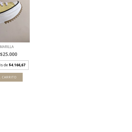
MARILLA
$25.000
rés de
$4.166,67
L CARRITO