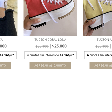
CA
TUCSON CORAL LONA
TUCSON A
.000
$25.000
$63.100
$63.100
$4.166,67
6
cuotas sin interés de
$4.166,67
6
cuotas sin inte
RITO
AGREGAR AL CARRITO
AGREGAR A