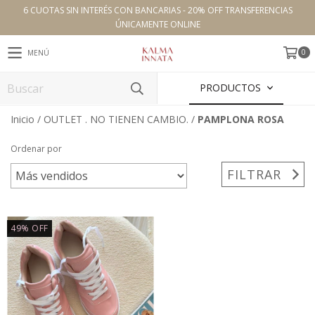
6 CUOTAS SIN INTERÉS CON BANCARIAS - 20% OFF TRANSFERENCIAS
ÚNICAMENTE ONLINE
0
MENÚ
PRODUCTOS
Inicio
/
OUTLET . NO TIENEN CAMBIO.
/
PAMPLONA ROSA
Ordenar por
FILTRAR
49
%
OFF