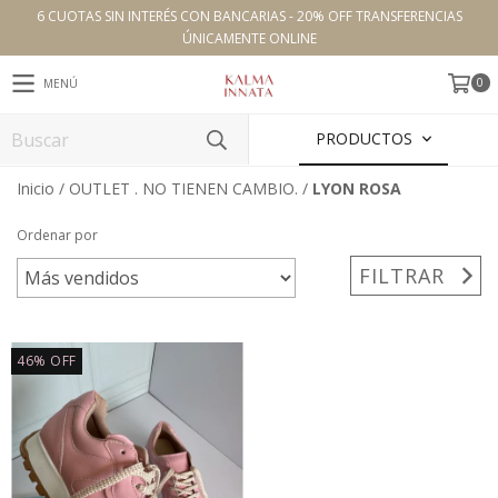
6 CUOTAS SIN INTERÉS CON BANCARIAS - 20% OFF TRANSFERENCIAS
ÚNICAMENTE ONLINE
0
MENÚ
PRODUCTOS
Inicio
/
OUTLET . NO TIENEN CAMBIO.
/
LYON ROSA
Ordenar por
FILTRAR
46
%
OFF