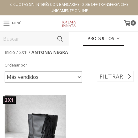
6 CUOTAS SIN INTERÉS CON BANCARIAS - 20% OFF TRANSFERENCIAS
ÚNICAMENTE ONLINE
0
MENÚ
PRODUCTOS
Inicio
/
2X1!
/
ANTONIA NEGRA
Ordenar por
FILTRAR
2X1