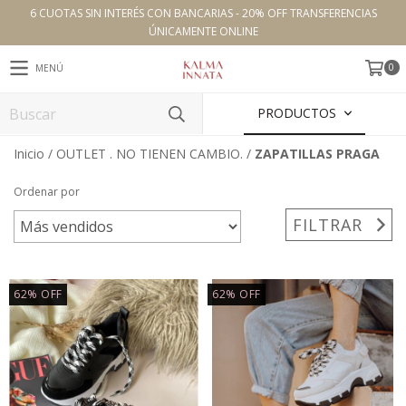
6 CUOTAS SIN INTERÉS CON BANCARIAS - 20% OFF TRANSFERENCIAS
ÚNICAMENTE ONLINE
0
MENÚ
PRODUCTOS
Inicio
/
OUTLET . NO TIENEN CAMBIO.
/
ZAPATILLAS PRAGA
Ordenar por
FILTRAR
62
%
OFF
62
%
OFF