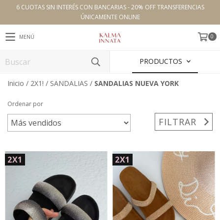
6 CUOTAS SIN INTERÉS CON BANCARIAS - 20% OFF TRANSFERENCIAS
ÚNICAMENTE ONLINE
0
MENÚ
PRODUCTOS
Inicio
/
2X1!
/
SANDALIAS
/
SANDALIAS NUEVA YORK
Ordenar por
FILTRAR
2X1
2X1