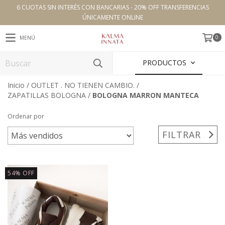
6 CUOTAS SIN INTERÉS CON BANCARIAS - 20% OFF TRANSFERENCIAS
ÚNICAMENTE ONLINE
0
MENÚ
PRODUCTOS
Inicio
/
OUTLET . NO TIENEN CAMBIO.
/
ZAPATILLAS BOLOGNA
/
BOLOGNA MARRON MANTECA
Ordenar por
FILTRAR
54
%
OFF