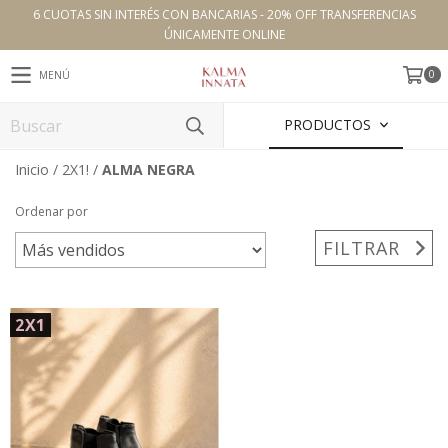
6 CUOTAS SIN INTERÉS CON BANCARIAS - 20% OFF TRANSFERENCIAS
ÚNICAMENTE ONLINE
0
MENÚ
PRODUCTOS
Inicio
/
2X1!
/
ALMA NEGRA
Ordenar por
FILTRAR
2X1