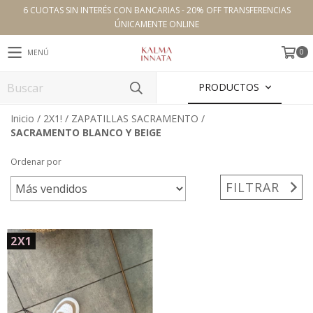
6 CUOTAS SIN INTERÉS CON BANCARIAS - 20% OFF TRANSFERENCIAS
ÚNICAMENTE ONLINE
0
MENÚ
PRODUCTOS
Inicio
/
2X1!
/
ZAPATILLAS SACRAMENTO
/
SACRAMENTO BLANCO Y BEIGE
Ordenar por
FILTRAR
2X1