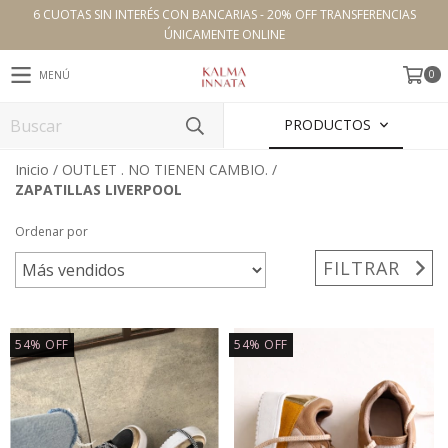
6 CUOTAS SIN INTERÉS CON BANCARIAS - 20% OFF TRANSFERENCIAS
ÚNICAMENTE ONLINE
0
MENÚ
PRODUCTOS
Inicio
/
OUTLET . NO TIENEN CAMBIO.
/
ZAPATILLAS LIVERPOOL
Ordenar por
FILTRAR
54
%
OFF
54
%
OFF