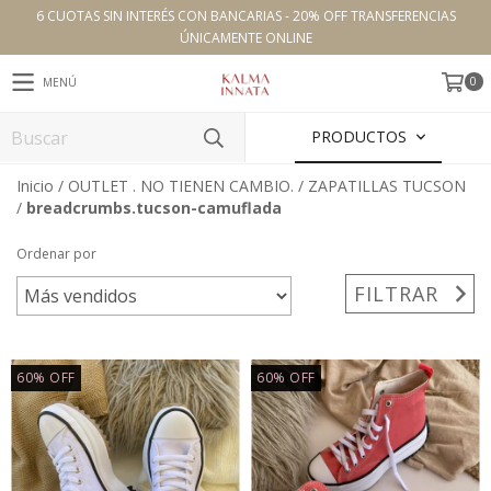
6 CUOTAS SIN INTERÉS CON BANCARIAS - 20% OFF TRANSFERENCIAS
ÚNICAMENTE ONLINE
0
MENÚ
PRODUCTOS
Inicio
/
OUTLET . NO TIENEN CAMBIO.
/
ZAPATILLAS TUCSON
/
breadcrumbs.tucson-camuflada
Ordenar por
FILTRAR
60
%
OFF
60
%
OFF