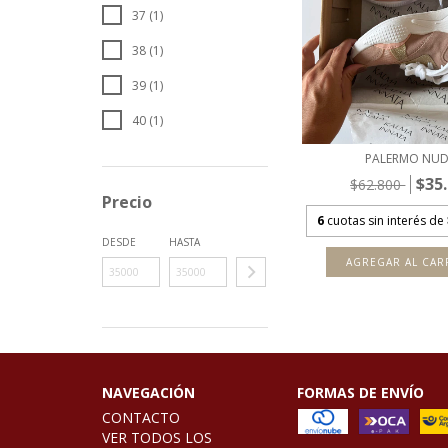
37 (1)
38 (1)
39 (1)
40 (1)
PALERMO NUD
$35
$62.800
Precio
6
cuotas sin interés de
DESDE
HASTA
AGREGAR AL CAR
NAVEGACIÓN
FORMAS DE ENVÍO
CONTACTO
VER TODOS LOS