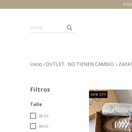
6 CU
Inicio
OUTLET . NO TIENEN CAMBIO.
ZAPA
/
/
Filtros
44
%
OFF
Talle
35 (1)
36 (1)