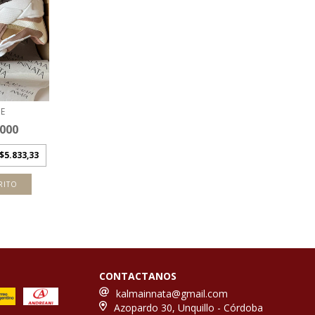
E
.000
$5.833,33
RITO
CONTACTANOS
kalmainnata@gmail.com
Azopardo 30, Unquillo - Córdoba