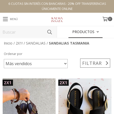
6 CUOTAS SIN INTERÉS CON BANCARIAS - 20% OFF TRANSFERENCIAS
ÚNICAMENTE ONLINE
0
MENÚ
PRODUCTOS
Inicio
/
2X1!
/
SANDALIAS
/
SANDALIAS TASMANIA
Ordenar por
FILTRAR
2X1
2X1